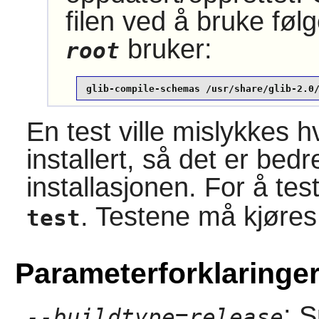
filen ved å bruke f
bruker:
root
glib-compile-schemas /usr/share/glib-2.0
En test ville mislykkes 
installert, så det er bed
installasjonen. For å tes
. Testene må kjøres 
test
Parameterforklaringe
: 
--buildtype=release