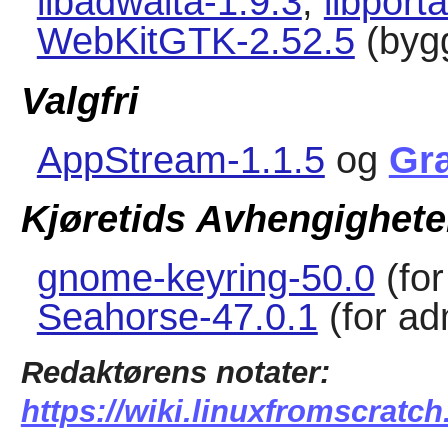
libadwaita-1.9.3
,
libporta
WebKitGTK-2.52.5
(byg
Valgfri
AppStream-1.1.5
og
Gra
Kjøretids Avhengighete
gnome-keyring-50.0
(for
Seahorse-47.0.1
(for ad
Redaktørens notater:
https://wiki.linuxfromscratch