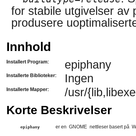
for stabile utgivelser a
produsere uoptimaliserte
Innhold
epiphany
Installert Program:
Ingen
Installerte Biblioteker:
/usr/{lib,libe
Installerte Mapper:
Korte Beskrivelser
er en
GNOME
nettleser basert på
W
epiphany