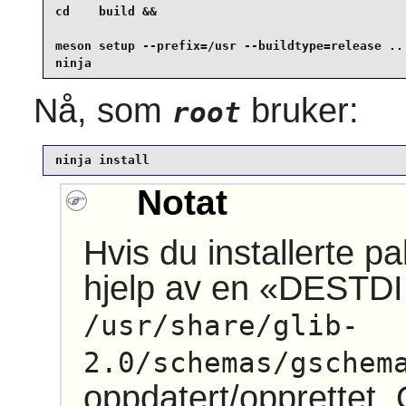
cd    build &&

meson setup --prefix=/usr --buildtype=release .. 
ninja
Nå, som
bruker:
root
ninja install
Notat
Hvis du installerte p
hjelp av en
«
DESTDI
/usr/share/glib-
2.0/schemas/gschem
oppdatert/opprettet. 