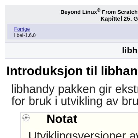
®
Beyond Linux
From Scratc
Kapittel 25. G
Forrige
libei-1.6.0
lib
Introduksjon til libha
libhandy
pakken gir eks
for bruk i utvikling av br
Notat
Utviklingsversjoner 