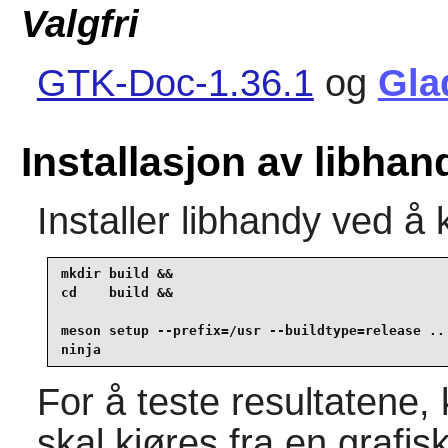
Valgfri
GTK-Doc-1.36.1
og
Gla
Installasjon av libhan
Installer
libhandy
ved å 
mkdir build &&

cd    build &&

meson setup --prefix=/usr --buildtype=release .. 
ninja
For å teste resultatene, 
skal kjøres fra en grafisk