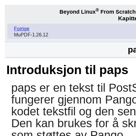
®
Beyond Linux
From Scratc
Kapitt
Forrige
MuPDF-1.26.12
p
Introduksjon til paps
paps
er en tekst til Pos
fungerer gjennom
Pang
kodet tekstfil og den sen
Den kan brukes for å skr
som støttes av
Pango
.