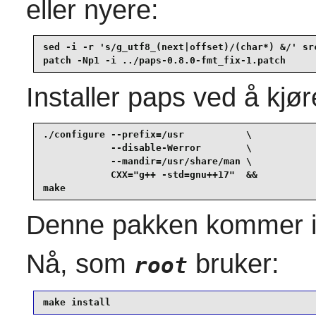
eller nyere:
sed -i -r 's/g_utf8_(next|offset)/(char*) &/' src
patch -Np1 -i ../paps-0.8.0-fmt_fix-1.patch
Installer
paps
ved å kjø
./configure --prefix=/usr           \

            --disable-Werror        \

            --mandir=/usr/share/man \

            CXX="g++ -std=gnu++17"  &&

make
Denne pakken kommer i
Nå, som
bruker:
root
make install