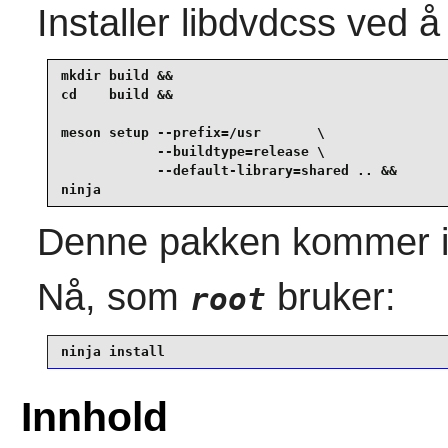
Installer
libdvdcss
ved å
mkdir build &&

cd    build &&

meson setup --prefix=/usr       \

            --buildtype=release \

            --default-library=shared .. &&

ninja
Denne pakken kommer i
Nå, som
bruker:
root
ninja install
Innhold