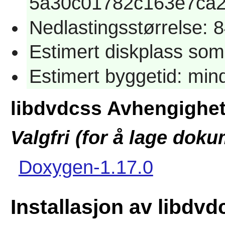
5a30c01782c163e7ca
Nedlastingsstørrelse: 
Estimert diskplass som
Estimert byggetid: mi
libdvdcss Avhengighet
Valgfri (for å lage dok
Doxygen-1.17.0
Installasjon av libdvd