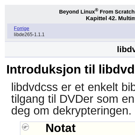
®
Beyond Linux
From Scratc
Kapittel 42. Multi
Forrige
libde265-1.1.1
libd
Introduksjon til libdv
libdvdcss
er et enkelt bib
tilgang til DVDer som e
deg om dekrypteringen.
Notat