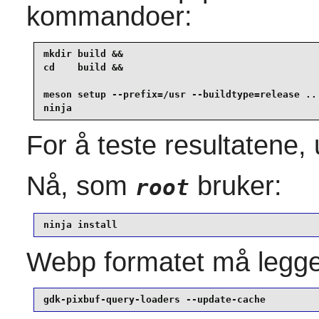
kommandoer:
mkdir build &&

cd    build &&

meson setup --prefix=/usr --buildtype=release .. 
ninja
For å teste resultatene,
Nå, som
bruker:
root
ninja install
Webp formatet må legges 
gdk-pixbuf-query-loaders --update-cache