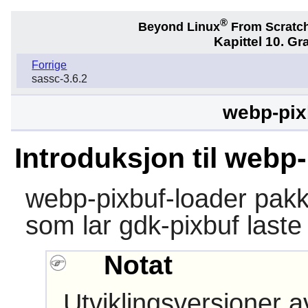
®
Beyond Linux
From Scratc
Kapittel 10. Gra
Forrige
sassc-3.6.2
webp-pix
Introduksjon til webp
webp-pixbuf-loader
pakke
som lar gdk-pixbuf laste
Notat
Utviklingsversjoner 