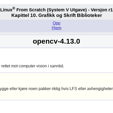
®
Linux
From Scratch
(System V
Utgave) - Versjon r1
Kapittel 10. Grafikk og Skrift Biblioteker
Opp
Hjem
opencv-4.13.0
rettet mot computer vision i sanntid.
ge eller kjøre noen pakker riktig hvis LFS eller avhengigheter h