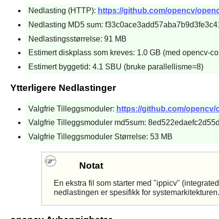
Nedlasting (HTTP):
https://github.com/opencv/opencv
Nedlasting MD5 sum: f33c0ace3add57aba7b9d3fe3c4
Nedlastingsstørrelse: 91 MB
Estimert diskplass som kreves: 1.0 GB (med opencv-con
Estimert byggetid: 4.1 SBU (bruke parallellisme=8)
Ytterligere Nedlastinger
Valgfrie Tilleggsmoduler:
https://github.com/opencv/o
Valgfrie Tilleggsmoduler md5sum: 8ed522edaefc2d5
Valgfrie Tilleggsmoduler Størrelse: 53 MB
Notat
En ekstra fil som starter med "ippicv" (integra
nedlastingen er spesifikk for systemarkitekturen