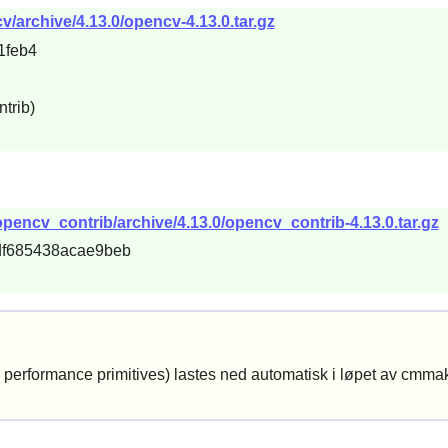
/archive/4.13.0/opencv-4.13.0.tar.gz
1feb4
trib)
pencv_contrib/archive/4.13.0/opencv_contrib-4.13.0.tar.gz
5df685438acae9beb
ted performance primitives) lastes ned automatisk i løpet av c
.