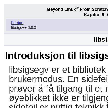
®
Beyond Linux
From Scratc
Kapittel 9.
Forrige
libsigc++-3.6.0
libs
Introduksjon til libsi
libsigsegv er et bibliotek
brukermodus. En sidefei
prøver å få tilgang til 
øyeblikket ikke er tilgje
sidefeil er nyttig teknik