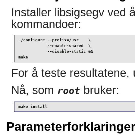
Installer
libsigsegv
ved å
kommandoer:
./configure --prefix=/usr    \

            --enable-shared  \

            --disable-static &&

make
For å teste resultatene,
Nå, som
bruker:
root
make install
Parameterforklaringe