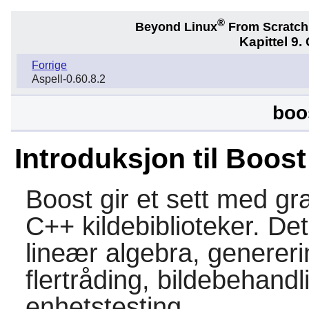
®
Beyond Linux
From Scratc
Kapittel 9.
Forrige
Aspell-0.60.8.2
boo
Introduksjon til Boost
Boost
gir et sett med gra
C++ kildebiblioteker. Det
lineær algebra, genererin
flertråding, bildebehandl
enhetstesting.