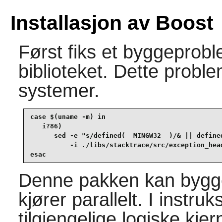
Installasjon av Boost
Først fiks et byggeprob
biblioteket. Dette proble
systemer.
case $(uname -m) in

   i?86)

      sed -e "s/defined(__MINGW32__)/& || defined
          -i ./libs/stacktrace/src/exception_head
esac
Denne pakken kan bygge
kjører parallelt. I instr
tilgjengelige logiske kjer