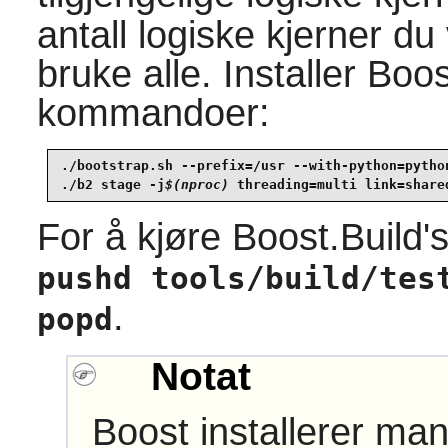
antall logiske kjerner du 
bruke alle. Installer
Boos
kommandoer:
./bootstrap.sh --prefix=/usr --with-python=python
./b2 stage -j
$(nproc)
 threading=multi link=share
For å kjøre Boost.Build's
pushd tools/build/tes
.
popd
Notat
Boost installerer ma