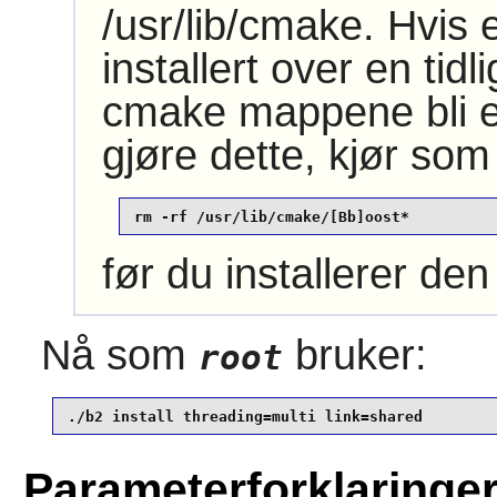
/usr/lib/cmake. Hvis
installert over en tid
cmake mappene bli eks
gjøre dette, kjør so
rm -rf /usr/lib/cmake/[Bb]oost*
før du installerer de
Nå som
bruker:
root
./b2 install threading=multi link=shared
Parameterforklaringe