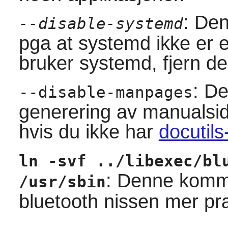
: De
--disable-systemd
pga at
systemd
ikke er 
bruker systemd, fjern d
: De
--disable-manpages
generering av manualsid
hvis du ikke har
docutils
ln -svf ../libexec/bl
: Denne komma
/usr/sbin
bluetooth nissen mer pra