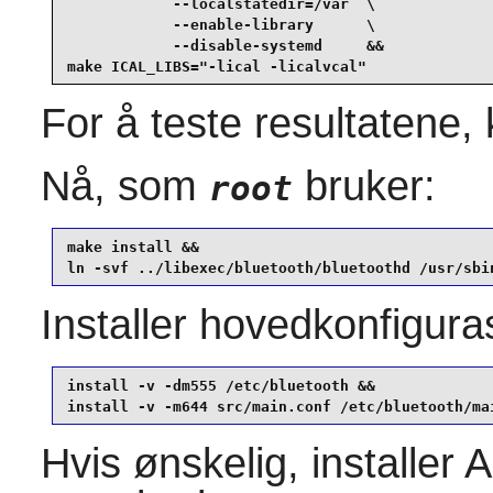
            --localstatedir=/var  \

            --enable-library      \

            --disable-systemd     &&

make ICAL_LIBS="-lical -licalvcal"
For å teste resultatene, 
Nå, som
bruker:
root
make install &&

ln -svf ../libexec/bluetooth/bluetoothd /usr/sbi
Installer hovedkonfigur
install -v -dm555 /etc/bluetooth &&

install -v -m644 src/main.conf /etc/bluetooth/ma
Hvis ønskelig, installe