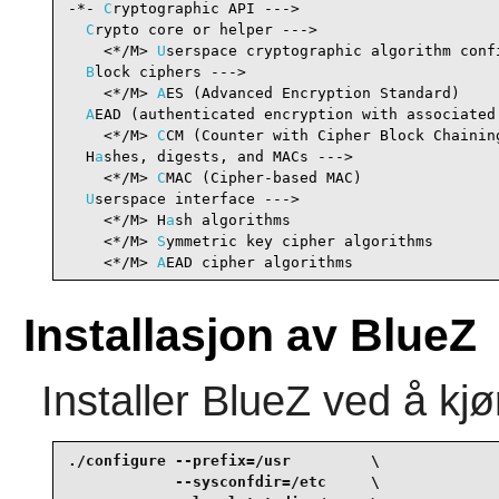
-*- 
C
ryptographic API --->                      
C
rypto core or helper --->

    <*/M> 
U
serspace cryptographic algorithm conf
B
lock ciphers --->

    <*/M> 
A
ES (Advanced Encryption Standard)    
A
EAD (authenticated encryption with associated 
    <*/M> 
C
CM (Counter with Cipher Block Chainin
  H
a
shes, digests, and MACs --->

    <*/M> 
C
MAC (Cipher-based MAC)               
U
serspace interface --->

    <*/M> H
a
sh algorithms                       
    <*/M> 
S
ymmetric key cipher algorithms       
    <*/M> 
A
EAD cipher algorithms                
Installasjon av BlueZ
Installer
BlueZ
ved å kjø
./configure --prefix=/usr         \

            --sysconfdir=/etc     \
