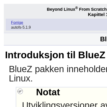
®
Beyond Linux
From Scratc
Kapittel
Forrige
autofs-5.1.9
Bl
Introduksjon til BlueZ
BlueZ
pakken inneholder 
Linux.
Notat
Utviklingsversjoner 