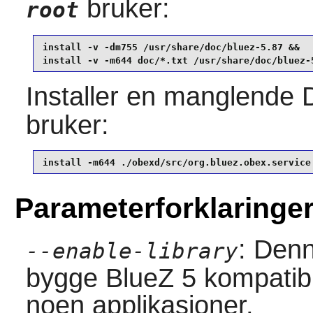
bruker:
root
install -v -dm755 /usr/share/doc/bluez-5.87 &&

install -v -m644 doc/*.txt /usr/share/doc/bluez-
Installer en manglende
bruker:
install -m644 ./obexd/src/org.bluez.obex.service
Parameterforklaringe
: Denn
--enable-library
bygge
BlueZ
5 kompatibi
noen applikasjoner.