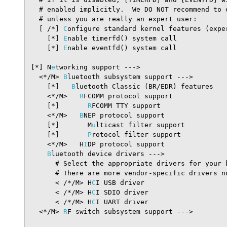
  # enabled implicitly.  We DO NOT recommend to e
  # unless you are really an expert user:

  [ /*] 
C
onfigure standard kernel features (expe
    [*] 
E
nable timerfd() system call            
    [*] 
E
nable eventfd() system call            
[*] N
e
tworking support --->                     
  <*/M> 
B
luetooth subsystem support --->        
    [*]   
B
luetooth Classic (BR/EDR) features   
    <*/M>   
R
FCOMM protocol support             
    [*]       
R
FCOMM TTY support                
    <*/M>   
B
NEP protocol support               
    [*]       M
u
lticast filter support          
    [*]       
P
rotocol filter support           
    <*/M>   H
I
DP protocol support               
B
luetooth device drivers --->

      # Select the appropriate drivers for your b
      # There are more vendor-specific drivers no
      < /*/M> H
C
I USB driver                    
      < /*/M> H
C
I SDIO driver                   
      < /*/M> H
C
I UART driver                   
  <*/M> 
R
F switch subsystem support --->        