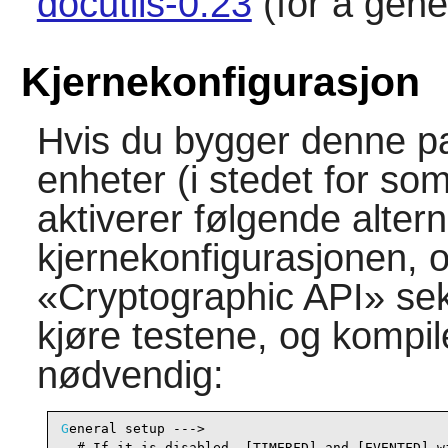
docutils-0.23
(for å gene
Kjernekonfigurasjon
Hvis du bygger denne pa
enheter (i stedet for s
aktiverer følgende altern
kjernekonfigurasjonen, o
«
Cryptographic API
»
sek
kjøre testene, og kompil
nødvendig:
G
eneral setup --->

  # If it is disabled, [TIMERFD] and [EVENTFD] wi