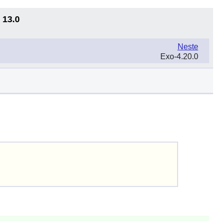
 13.0
Neste
Exo-4.20.0