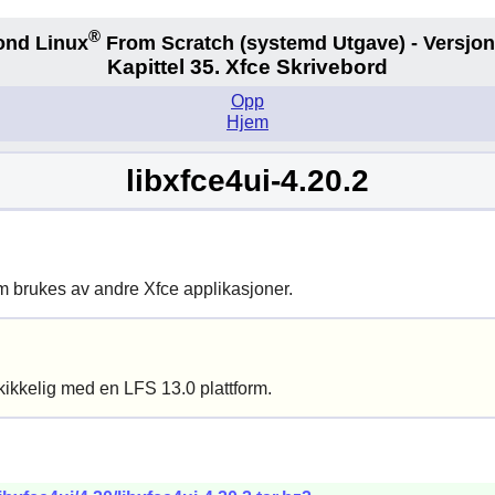
®
ond Linux
From Scratch
(systemd
Utgave) - Versjon
Kapittel 35. Xfce Skrivebord
Opp
Hjem
libxfce4ui-4.20.2
m brukes av andre
Xfce
applikasjoner.
kikkelig med en LFS 13.0 plattform.