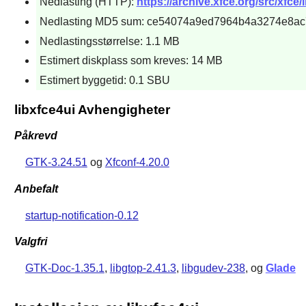
Nedlasting (HTTP):
https://archive.xfce.org/src/xfce/l
Nedlasting MD5 sum: ce54074a9ed7964b4a3274e8a
Nedlastingsstørrelse: 1.1 MB
Estimert diskplass som kreves: 14 MB
Estimert byggetid: 0.1 SBU
libxfce4ui Avhengigheter
Påkrevd
GTK-3.24.51
og
Xfconf-4.20.0
Anbefalt
startup-notification-0.12
Valgfri
GTK-Doc-1.35.1
,
libgtop-2.41.3
,
libgudev-238
, og
Glade