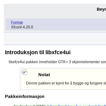
Bey
Forrige
Xfconf-4.20.0
Introduksjon til libxfce4ui
libxfce4ui
pakken inneholder
GTK+ 3
skjermelementer so
Notat
Denne pakken er kjent for å bygge og fungere s
Pakkeinformasjon