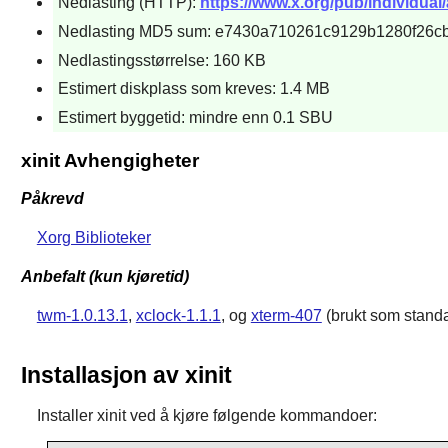
Nedlasting (HTTP):
https://www.x.org/pub/individual/a
Nedlasting MD5 sum: e7430a710261c9129b1280f26c
Nedlastingsstørrelse: 160 KB
Estimert diskplass som kreves: 1.4 MB
Estimert byggetid: mindre enn 0.1 SBU
xinit Avhengigheter
Påkrevd
Xorg Biblioteker
Anbefalt (kun kjøretid)
twm-1.0.13.1
,
xclock-1.1.1
, og
xterm-407
(brukt som stand
Installasjon av xinit
Installer
xinit
ved å kjøre følgende kommandoer: