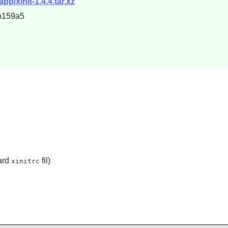
pp/xinit-1.4.4.tar.xz
b159a5
ard
fil)
xinitrc