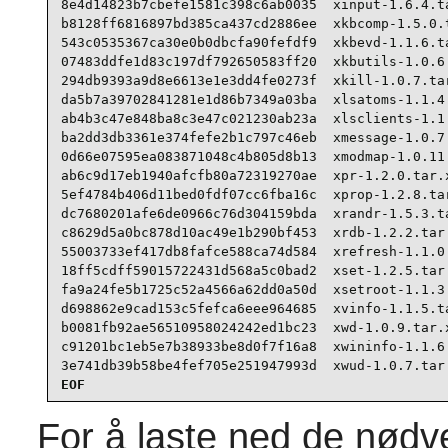
8e4d14823b7cbefe1581c398c6ab0035  xinput-1.6.4.ta
b8128ff6816897bd385ca437cd2886ee  xkbcomp-1.5.0.t
543c0535367ca30e0b0dbcfa90fefdf9  xkbevd-1.1.6.ta
07483ddfe1d83c197df792650583ff20  xkbutils-1.0.6.
294db9393a9d8e6613e1e3dd4fe0273f  xkill-1.0.7.tar
da5b7a39702841281e1d86b7349a03ba  xlsatoms-1.1.4.
ab4b3c47e848ba8c3e47c021230ab23a  xlsclients-1.1.
ba2dd3db3361e374fefe2b1c797c46eb  xmessage-1.0.7.
0d66e07595ea083871048c4b805d8b13  xmodmap-1.0.11.
ab6c9d17eb1940afcfb80a72319270ae  xpr-1.2.0.tar.x
5ef4784b406d11bed0fdf07cc6fba16c  xprop-1.2.8.tar
dc7680201afe6de0966c76d304159bda  xrandr-1.5.3.ta
c8629d5a0bc878d10ac49e1b290bf453  xrdb-1.2.2.tar.
55003733ef417db8fafce588ca74d584  xrefresh-1.1.0.
18ff5cdff59015722431d568a5c0bad2  xset-1.2.5.tar.
fa9a24fe5b1725c52a4566a62dd0a50d  xsetroot-1.1.3.
d698862e9cad153c5fefca6eee964685  xvinfo-1.1.5.ta
b0081fb92ae56510958024242ed1bc23  xwd-1.0.9.tar.x
c91201bc1eb5e7b38933be8d0f7f16a8  xwininfo-1.1.6.
3e741db39b58be4fef705e251947993d  xwud-1.0.7.tar
EOF
For å laste ned de nødve