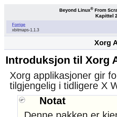
®
Beyond Linux
From Scr
Kapittel 
Forrige
xbitmaps-1.1.3
Xorg A
Introduksjon til Xorg 
Xorg
applikasjoner gir f
tilgjengelig i tidligere 
Notat
Denne pakken er kjen