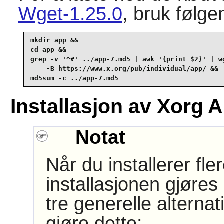
Wget-1.25.0
, bruk følg
mkdir app &&

cd app &&

grep -v '^#' ../app-7.md5 | awk '{print $2}' | wg
    -B https://www.x.org/pub/individual/app/ &&

md5sum -c ../app-7.md5
Installasjon av Xorg 
Notat
Når du installerer fle
installasjonen gjøres
tre generelle alternat
gjøre dette: