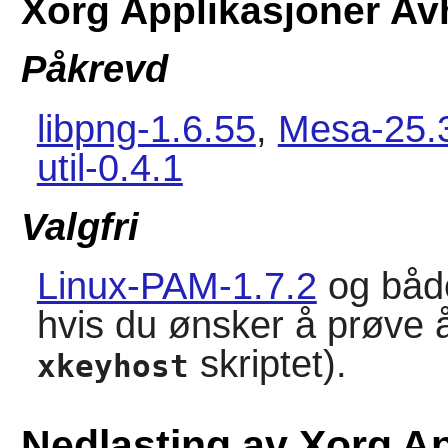
Xorg Applikasjoner Av
Påkrevd
libpng-1.6.55
,
Mesa-25.
util-0.4.1
Valgfri
Linux-PAM-1.7.2
og bå
hvis du ønsker å prøve 
skriptet).
xkeyhost
Nedlasting av Xorg A