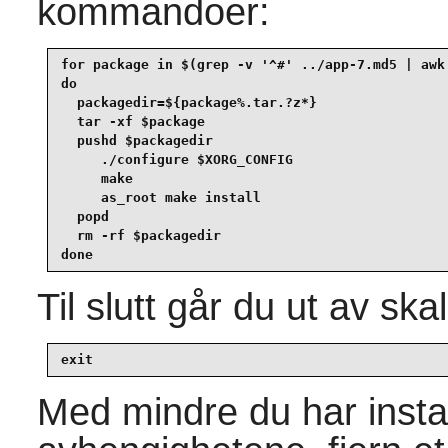
kommandoer:
for package in $(grep -v '^#' ../app-7.md5 | awk 
do

  packagedir=${package%.tar.?z*}

  tar -xf $package

  pushd $packagedir

     ./configure $XORG_CONFIG

     make

     as_root make install

  popd

  rm -rf $packagedir

done
Til slutt går du ut av skal
exit
Med mindre du har instal