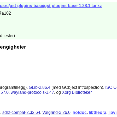
/src/gst-plugins-base/gst-plugins-base-1.28.1.tar.xz
f7a102
 tester)
engigheter
rogramtillegg),
GLib-2.86.4
(med GObject Introspection),
ISO C
.57.0
,
wayland-protocols-1.47
, og
Xorg Biblioteker
1
,
sdl2-compat-2.32.64
,
Valgrind-3.26.0
,
hotdoc
,
libtheora
,
libv