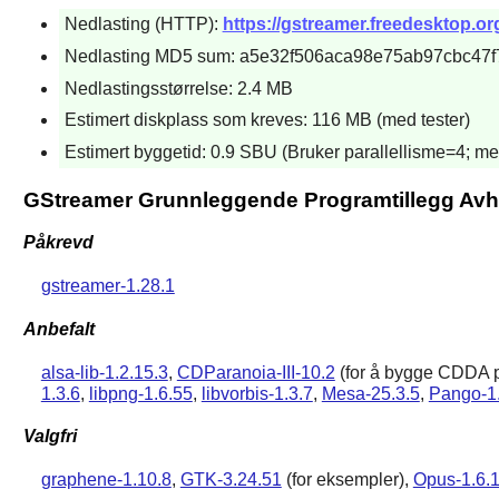
Nedlasting (HTTP):
https://gstreamer.freedesktop.org
Nedlasting MD5 sum: a5e32f506aca98e75ab97cbc47
Nedlastingsstørrelse: 2.4 MB
Estimert diskplass som kreves: 116 MB (med tester)
Estimert byggetid: 0.9 SBU (Bruker parallellisme=4; med
GStreamer Grunnleggende Programtillegg Avh
Påkrevd
gstreamer-1.28.1
Anbefalt
alsa-lib-1.2.15.3
,
CDParanoia-III-10.2
(for å bygge CDDA p
1.3.6
,
libpng-1.6.55
,
libvorbis-1.3.7
,
Mesa-25.3.5
,
Pango-1
Valgfri
graphene-1.10.8
,
GTK-3.24.51
(for eksempler),
Opus-1.6.