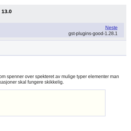
 13.0
Neste
gst-plugins-good-1.28.1
som spenner over spekteret av mulige typer elementer man
asjoner skal fungere skikkelig.