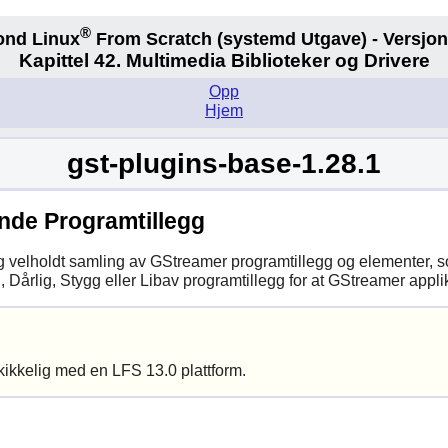
®
ond Linux
From Scratch
(systemd
Utgave) - Versjon
Kapittel 42. Multimedia Biblioteker og Drivere
Opp
Hjem
gst-plugins-base-1.28.1
nde Programtillegg
og velholdt samling av
GStreamer
programtillegg og elementer, 
 Dårlig, Stygg eller Libav programtillegg for at
GStreamer
applik
kikkelig med en LFS 13.0 plattform.