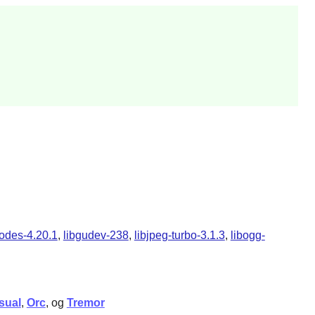
odes-4.20.1
,
libgudev-238
,
libjpeg-turbo-3.1.3
,
libogg-
isual
,
Orc
, og
Tremor