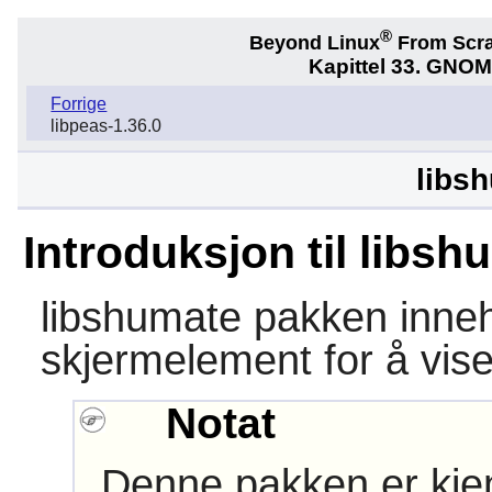
®
Beyond Linux
From Scr
Kapittel 33. GNOM
Forrige
libpeas-1.36.0
libs
Introduksjon til libsh
libshumate
pakken inneh
skjermelement for å vise
Notat
Denne pakken er kjen