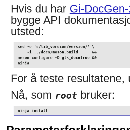
Hvis du har
Gi-DocGen-
bygge API dokumentasjo
utsted:
sed -e 's/lib_version/version/' \

    -i ../docs/meson.build      &&

meson configure -D gtk_doc=true &&

ninja
For å teste resultatene,
Nå, som
bruker:
root
ninja install
Parameterforklaringe