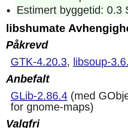
Estimert byggetid: 0.3
libshumate Avhengigh
Påkrevd
GTK-4.20.3
,
libsoup-3.6
Anbefalt
GLib-2.86.4
(med GObjec
for gnome-maps)
Valgfri