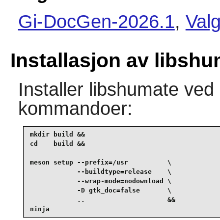
Gi-DocGen-2026.1
,
Valg
Installasjon av libsh
Installer
libshumate
ved 
kommandoer:
mkdir build &&

cd    build &&

meson setup --prefix=/usr          \

            --buildtype=release    \

            --wrap-mode=nodownload \

            -D gtk_doc=false       \

            ..                     &&

ninja