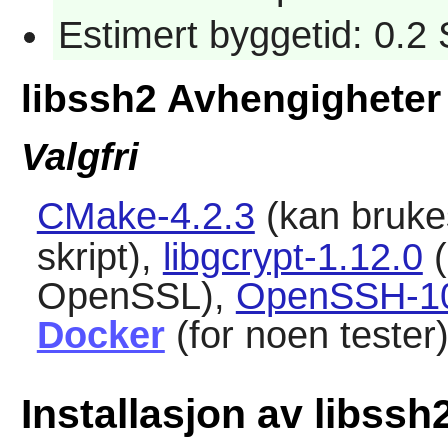
Estimert byggetid: 0.2
libssh2 Avhengigheter
Valgfri
CMake-4.2.3
(kan brukes
skript),
libgcrypt-1.12.0
(
OpenSSL),
OpenSSH-1
Docker
(for noen tester
Installasjon av libssh