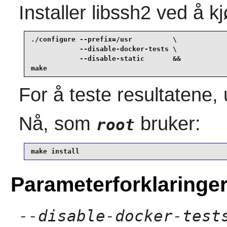
Installer
libssh2
ved å k
./configure --prefix=/usr          \

            --disable-docker-tests \

            --disable-static       &&

make
For å teste resultatene,
Nå, som
bruker:
root
make install
Parameterforklaringe
--disable-docker-test