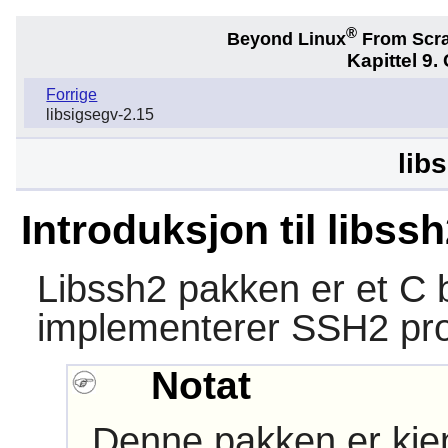
®
Beyond Linux
From Scr
Kapittel 9.
Forrige
libsigsegv-2.15
lib
Introduksjon til libss
Libssh2
pakken er et C b
implementerer SSH2 pro
Notat
Denne pakken er kjen