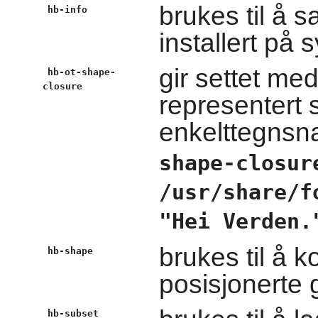
brukes til å 
hb-info
installert på 
gir settet med
hb-ot-shape-
closure
representert 
enkelttegnsn
shape-closur
/usr/share/f
"Hei Verden.
brukes til å k
hb-shape
posisjonerte g
hb-subset