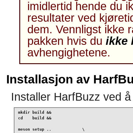
imidlertid hende du i
resultater ved kjøreti
dem. Vennligst ikke 
pakken hvis du
ikke 
avhengighetene.
Installasjon av HarfB
Installer
HarfBuzz
ved å
mkdir build &&

cd    build &&

meson setup ..             \
