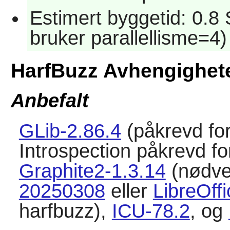
Estimert byggetid: 0.8
bruker parallellisme=4)
HarfBuzz Avhengighet
Anbefalt
GLib-2.86.4
(påkrevd fo
Introspection påkrevd 
Graphite2-1.3.14
(nødve
20250308
eller
LibreOff
harfbuzz),
ICU-78.2
, og