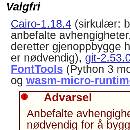
Valgfri
Cairo-1.18.4
(sirkulær: b
anbefalte avhengigheter, 
deretter gjenoppbygge h
er nødvendig),
git-2.53.
FontTools
(Python 3 mod
og
wasm-micro-runtim
Advarsel
Anbefalte avhengighe
nødvendig for å byg