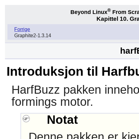
®
Beyond Linux
From Scr
Kapittel 10. Gra
Forrige
Graphite2-1.3.14
harf
Introduksjon til Harfb
HarfBuzz
pakken inneho
formings motor.
Notat
Denne pakken er kjen