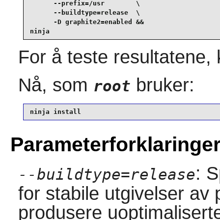
      --prefix=/usr        \

      --buildtype=release  \

      -D graphite2=enabled &&

ninja
For å teste resultatene, 
Nå, som
bruker:
root
ninja install
Parameterforklaringe
: 
--buildtype=release
for stabile utgivelser a
produsere uoptimaliserte