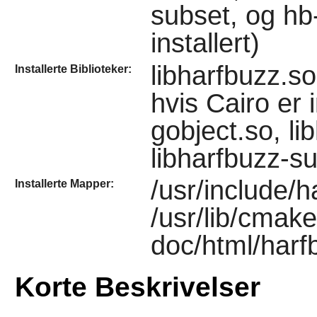
subset, og hb
installert)
libharfbuzz.so
Installerte Biblioteker:
hvis Cairo er i
gobject.so, li
libharfbuzz-s
/usr/include/h
Installerte Mapper:
/usr/lib/cmake
doc/html/harfb
Korte Beskrivelser