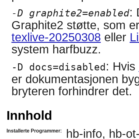
:
-D graphite2=enabled
Graphite2
støtte, som e
texlive-20250308
eller
L
system harfbuzz.
: Hvis
-D docs=disabled
er dokumentasjonen bygg
bryteren forhindrer det.
Innhold
hb-info, hb-o
Installerte Programmer: