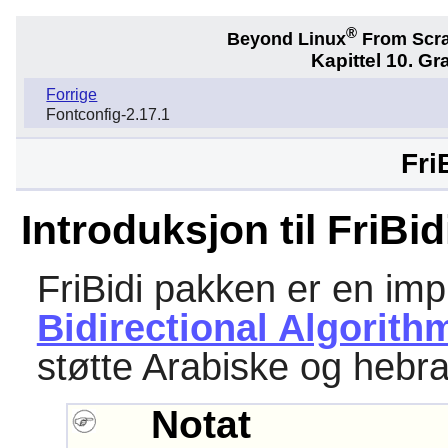
®
Beyond Linux
From Scr
Kapittel 10. Gra
Forrige
Fontconfig-2.17.1
Fri
Introduksjon til FriBid
FriBidi
pakken er en imp
Bidirectional Algorithm
støtte Arabiske og hebra
Notat