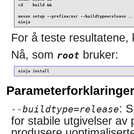
cd    build &&

meson setup --prefix=/usr --buildtype=release .. 
ninja
For å teste resultatene, 
Nå, som
bruker:
root
ninja install
Parameterforklaringe
: 
--buildtype=release
for stabile utgivelser a
produsere uoptimaliserte