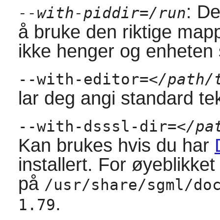
: De
--with-piddir=/run
å bruke den riktige mapp
ikke henger og enheten st
--with-editor=
</path/
lar deg angi standard te
--with-dsssl-dir=
</pa
Kan brukes hvis du har
installert. For øyeblikket
på
/usr/share/sgml/do
.
1.79