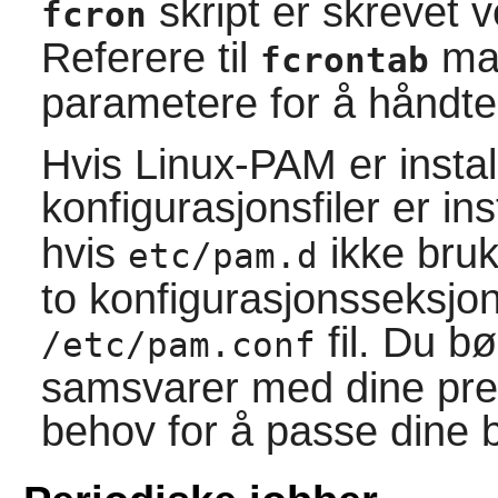
skript er skrevet 
fcron
Referere til
man
fcrontab
parametere for å håndter
Hvis
Linux-PAM
er insta
konfigurasjonsfiler er inst
hvis
ikke bruke
etc/pam.d
to konfigurasjonsseksjon
fil. Du bø
/etc/pam.conf
samsvarer med dine pre
behov for å passe dine 