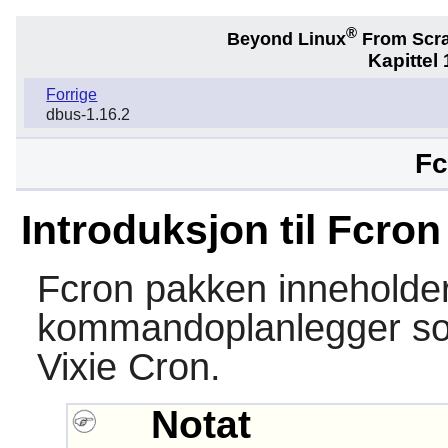
®
Beyond Linux
From Scr
Kapittel
Forrige
dbus-1.16.2
Fc
Introduksjon til Fcron
Fcron
pakken inneholder
kommandoplanlegger som 
Vixie Cron
.
Notat