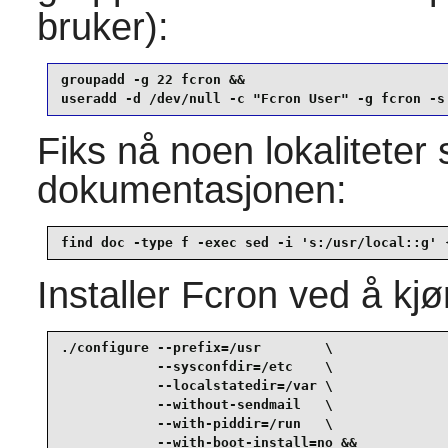
bruker):
groupadd -g 22 fcron &&

useradd -d /dev/null -c "Fcron User" -g fcron -s
Fiks nå noen lokaliteter
dokumentasjonen:
find doc -type f -exec sed -i 's:/usr/local::g' 
Installer
Fcron
ved å kjø
./configure --prefix=/usr        \

            --sysconfdir=/etc    \

            --localstatedir=/var \

            --without-sendmail   \

            --with-piddir=/run   \

            --with-boot-install=no &&
