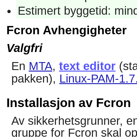
Estimert byggetid: mi
Fcron Avhengigheter
Valgfri
En
MTA
,
text editor
(st
pakken),
Linux-PAM-1.7
Installasjon av Fcron
Av sikkerhetsgrunner, en
gruppe for
Fcron
skal op