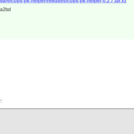
ware/cups-pk-helper/releases/cups-pk-helper-0.2.7.tar.xz
da2bd
: