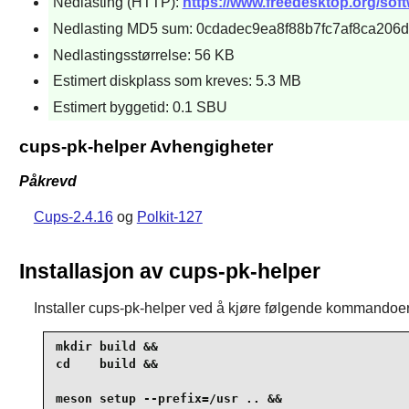
Nedlasting (HTTP):
https://www.freedesktop.org/soft
Nedlasting MD5 sum: 0cdadec9ea8f88b7fc7af8ca206
Nedlastingsstørrelse: 56 KB
Estimert diskplass som kreves: 5.3 MB
Estimert byggetid: 0.1 SBU
cups-pk-helper Avhengigheter
Påkrevd
Cups-2.4.16
og
Polkit-127
Installasjon av cups-pk-helper
Installer
cups-pk-helper
ved å kjøre følgende kommandoer
mkdir build &&

cd    build &&

meson setup --prefix=/usr .. &&
